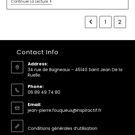
Réaliser
Continuer La Lecture
Une
Signalétique
Lisible
Par
1
2
Go to the previous p
Tous
Et
Accessible
De
Tous
Contact Info
Address:
34 rue de Bagneaux – 45140 Saint Jean De la
Ruelle.
Phone:
06 89 49 74 80
S’ouvre
Email:
dans
S’ouvre
jean-pierre.fouqueux@inspiractif.fr
votre
dans
application
votre
application
Conditions générales d’utilisation