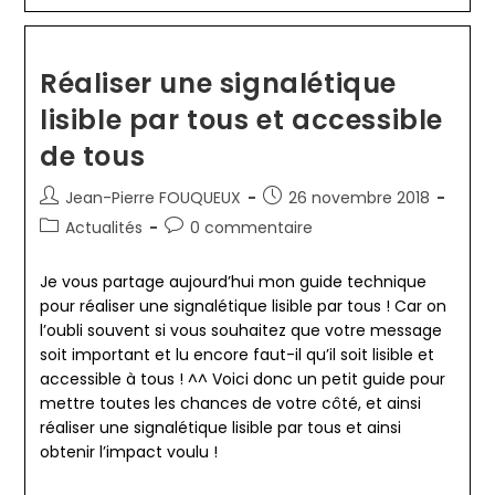
Une
Marque
Et
La
Déposer
Réaliser une signalétique
À
L’Inpi
lisible par tous et accessible
de tous
Auteur/autrice
Publication
Jean-Pierre FOUQUEUX
26 novembre 2018
de
publiée :
Post
Commentaires
Actualités
0 commentaire
la
category:
de
publication :
la
Je vous partage aujourd’hui mon guide technique
publication :
pour réaliser une signalétique lisible par tous ! Car on
l’oubli souvent si vous souhaitez que votre message
soit important et lu encore faut-il qu’il soit lisible et
accessible à tous ! ^^ Voici donc un petit guide pour
mettre toutes les chances de votre côté, et ainsi
réaliser une signalétique lisible par tous et ainsi
obtenir l’impact voulu !