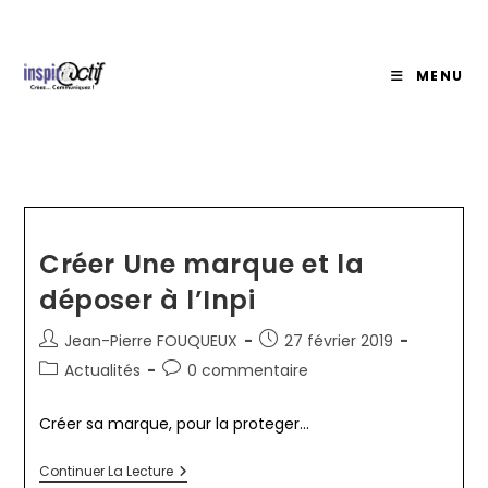
Skip
to
content
MENU
Créer Une marque et la
déposer à l’Inpi
Auteur/autrice
Publication
Jean-Pierre FOUQUEUX
27 février 2019
de
publiée :
Post
Commentaires
Actualités
0 commentaire
la
category:
de
publication :
la
Créer sa marque, pour la proteger...
publication :
Créer
Continuer La Lecture