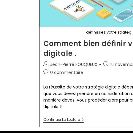
définissez votre stratégi
Comment bien définir v
digitale .
Auteur/autrice
Publication
Jean-Pierre FOUQUEUX
15 novemb
de
publiée :
Commentaires
0 commentaire
la
de
publication :
la
La réussite de votre stratégie digitale dé
publication :
que vous devez prendre en considération d
manière devez-vous procéder alors pour bie
digitale ?
Comment
Continuer La Lecture
Bien
Définir