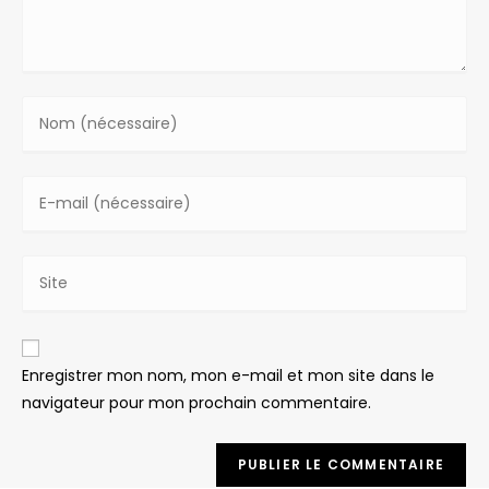
Enter
your
name
Enter
or
your
username
email
to
Saisir
address
comment
l’URL
to
de
comment
votre
Enregistrer mon nom, mon e-mail et mon site dans le
site
navigateur pour mon prochain commentaire.
(facultatif)