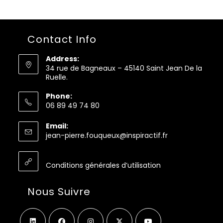
Contact Info
Address:
34 rue de Bagneaux – 45140 Saint Jean De la
Ruelle.
Phone:
06 89 49 74 80
S’ouvre
Email:
dans
S’ouvre
jean-pierre.fouqueux@inspiractif.fr
votre
dans
application
votre
application
Conditions générales d’utilisation
Nous Suivre