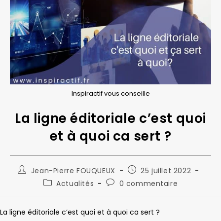
Inspiractif vous conseille
La ligne éditoriale c’est quoi
et à quoi ca sert ?
Auteur/autrice
Publication
Jean-Pierre FOUQUEUX
25 juillet 2022
de
publiée :
Post
Commentaires
Actualités
0 commentaire
la
category:
de
publication :
la
publication :
La ligne éditoriale c’est quoi et à quoi ca sert ?