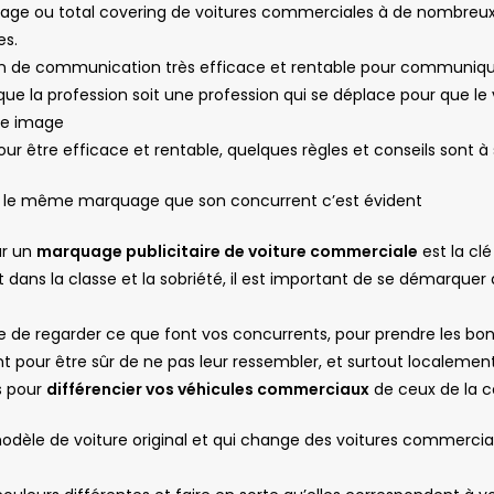
:
publicat
age ou total covering de voitures commerciales à de nombreu
es.
n de communication très efficace et rentable pour communiqu
t que la profession soit une profession qui se déplace pour que le
re image
ur être efficace et rentable, quelques règles et conseils sont à 
r le même marquage que son concurrent c’est évident
ur un
marquage publicitaire de voiture commerciale
est la cl
 dans la classe et la sobriété, il est important de se démarquer a
re de regarder ce que font vos concurrents, pour prendre les bon
 pour être sûr de ne pas leur ressembler, et surtout localement
s pour
différencier vos véhicules commerciaux
de ceux de la c
modèle de voiture original et qui change des voitures commercia