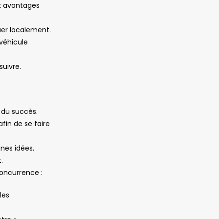
ion :
x avantages
er localement.
 véhicule
suivre.
é du succès.
fin de se faire
nes idées,
.
oncurrence :
les