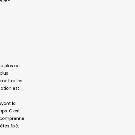
tre «
ue plus ou
plus
 mettre les
mation est
oyant la
mps. C’est
 comprenne
êtes fixé.