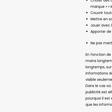
Choisir des 
marque » « 
Couvrir tout
Mettre en s
Jouer avec 
Apporter de l
Ne pas mett
En fonction de l
moins longtemps
longtemps, surt
informations de
visible seuleme
Dans le cas où
publicité est e
pourquoi il est 
que les informa