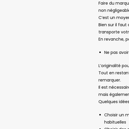
publication 
Faire du marqu
non négligeabl
C’est un moye
Bien sur il fau
transporte vot
En revanche, po
Ne pas avoi
L’originalité po
Tout en restant
remarquer.
Il est nécessai
mais également
Quelques idée
Choisir un 
habituelles