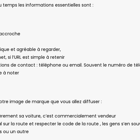
u temps les informations essentielles sont :
’accroche
dique et agréable à regarder,
net, si l’URL est simple à retenir
tions de contact : téléphone ou email. Souvent le numéro de té
de à noter
votre image de marque que vous allez diffuser :
ièrement sa voiture, c’est commercialement vendeur
l sur la route et respecter le code de la route , les gens s’en so
s ou un autre