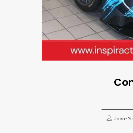
Com
Auteur/autr
Jean-Pi
de
la