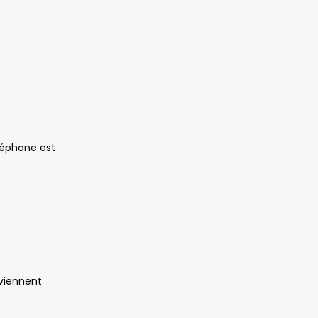
léphone est
uviennent