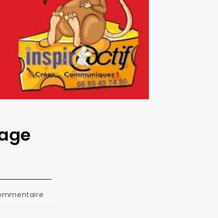
uage
taires
ommentaire