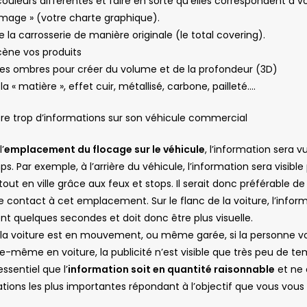
couleurs différentes et faire en sorte qu’elles correspondent à vo
image » (votre charte graphique).
e la carrosserie de manière originale (le total covering).
cène vos produits
les ombres pour créer du volume et de la profondeur (3D)
a « matière », effet cuir, métallisé, carbone, pailleté….
re trop d’informations sur son véhicule commercial
’
emplacement du flocage sur le véhicule
, l’information sera v
. Par exemple, à l’arrière du véhicule, l’information sera visible 
out en ville grâce aux feux et stops. Il serait donc préférable de
 contact à cet emplacement. Sur le flanc de la voiture, l’infor
nt quelques secondes et doit donc être plus visuelle.
 la voiture est en mouvement, ou même garée, si la personne v
lle-même en voiture, la publicité n’est visible que très peu de te
essentiel que l’
information soit en quantité raisonnable
et ne
tions les plus importantes répondant à l’objectif que vous vous 