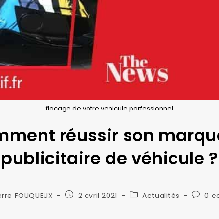
flocage de votre vehicule porfessionnel
ment réussir son marq
publicitaire de véhicule ?
ice
Publication
Post
Commen
erre FOUQUEUX
2 avril 2021
Actualités
0 c
publiée :
category:
de
la