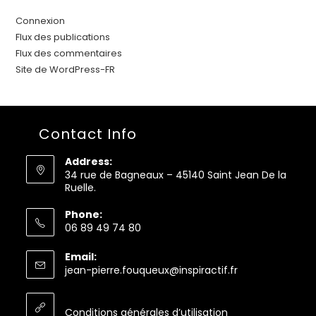
Connexion
Flux des publications
Flux des commentaires
Site de WordPress-FR
Contact Info
Address:
34 rue de Bagneaux – 45140 Saint Jean De la
Ruelle.
Phone:
06 89 49 74 80
S’ouvre
Email:
dans
S’ouvre
jean-pierre.fouqueux@inspiractif.fr
votre
dans
application
votre
application
Conditions générales d’utilisation