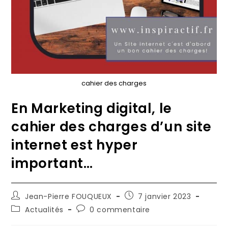
cahier des charges
En Marketing digital, le
cahier des charges d’un site
internet est hyper
important…
Auteur/autrice
Publication
Jean-Pierre FOUQUEUX
7 janvier 2023
de
publiée :
Post
Commentaires
Actualités
0 commentaire
la
category:
de
publication :
la