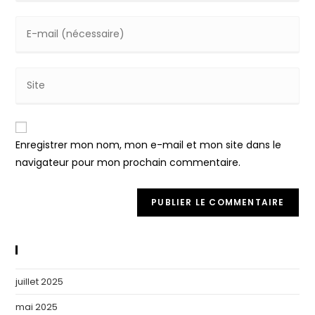
name
Enter
or
your
username
email
to
Saisir
address
comment
l’URL
to
de
comment
votre
Enregistrer mon nom, mon e-mail et mon site dans le
site
navigateur pour mon prochain commentaire.
(facultatif)
Archives
juillet 2025
mai 2025