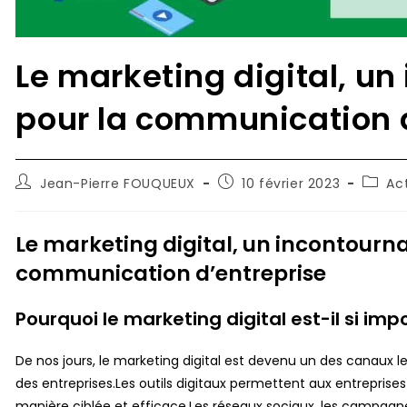
Le marketing digital, un
pour la communication 
Auteur/autrice
Publication
Post
Jean-Pierre FOUQUEUX
10 février 2023
Ac
de
publiée :
catego
la
publication :
Le marketing digital, un incontourna
communication d’entreprise
Pourquoi le marketing digital est-il si imp
De nos jours, le marketing digital est devenu un des canaux 
des entreprises.Les outils digitaux permettent aux entrepris
manière ciblée et efficace.Les réseaux sociaux, les campagnes