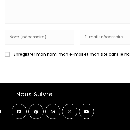
Enter
Enter
your
your
name
email
Enregistrer mon nom, mon e-mail et mon site dans le n
or
address
username
to
to
comment
comment
Nous Suivre
a
S’ouvre
S’ouvre
S’ouvre
S’ouvre
S’ouvre
dans
dans
dans
dans
dans