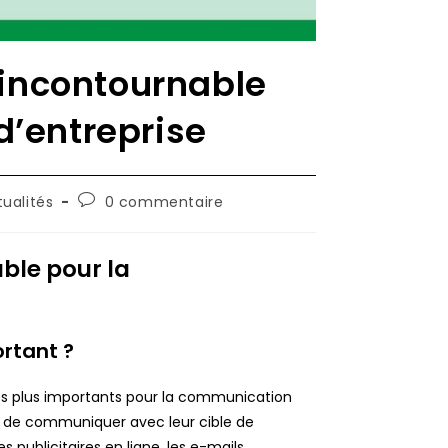
 incontournable
d’entreprise
Commentaires
tualités
0 commentaire
ry:
de
la
publication :
ble pour la
ortant ?
les plus importants pour la communication
es de communiquer avec leur cible de
 publicitaires en ligne, les e-mails