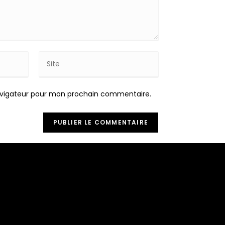
Saisir
l’URL
de
avigateur pour mon prochain commentaire.
votre
site
(facultatif)