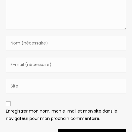
Enter
your
name
Enter
or
your
username
email
to
Saisir
address
comment
l’URL
to
de
comment
votre
Enregistrer mon nom, mon e-mail et mon site dans le
site
navigateur pour mon prochain commentaire.
(facultatif)