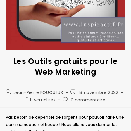
Les Outils gratuits pour le
Web Marketing
Auteur/autrice
Publication
Jean-Pierre FOUQUEUX
18 novembre 2022
de
publiée :
Post
Commentaires
Actualités
0 commentaire
la
category:
de
publication :
la
publication :
Pas besoin de dépenser de l’argent pour pouvoir faire une
communication efficace ! Nous allons vous donner les