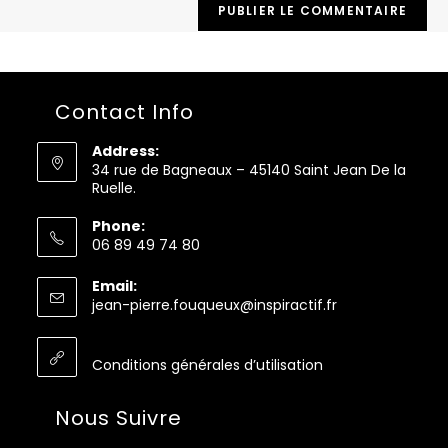
Contact Info
Address:
34 rue de Bagneaux – 45140 Saint Jean De la
Ruelle.
Phone:
06 89 49 74 80
S’ouvre
Email:
dans
S’ouvre
jean-pierre.fouqueux@inspiractif.fr
votre
dans
application
votre
application
Conditions générales d’utilisation
Nous Suivre